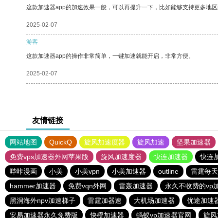
这款加速器app的加速效果一般，可以再提升一下，比如能够支持更多地
2025-02-07
游客
这款加速器app的操作非常简单，一键加速就能开启，非常方便。
2025-02-07
友情链接
网站地图
QuickQ
旋风加速度器
旋风加速
坚果加速器
免费vps加速器外网苹果版
旋风加速度器
快连加速器
快连
哔咔漫画
小美
小美vpn
小美加速器
outline
雷霆每天
hammer加速器
免费vqn外网
雷轰加速器
永久不收费的vp加
黑洞海外npv加速梯子
雷霆加器速
大机场加速器
优途加速
安易加速器永久免费版
快橙加速器
蚂蚁vp加速器官网
旋风