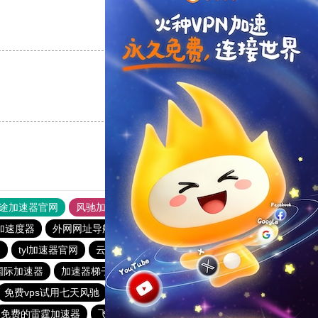
支持
[0]
反对
[0]
支持
[0]
反对
[0]
途加速器官网
风驰加速器
旋风加速器
加速度器
外网网址导航
软件中心
雷霆加速
狂飙加速器
器
tyl加速器官网
云梯加速器
vqn加速免费版
国际加速器
加速器梯子推荐
海鸥加速器下载
猴王加速器
免费vps试用七天风驰
快联加速器
2023免费加速神器
免费的雷霆加速器
飞机加速器
原子加速下载安卓