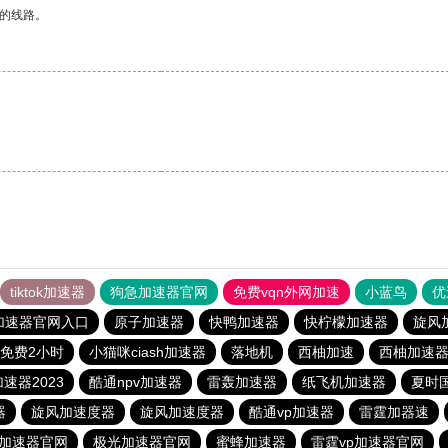
区的线路。
tiktok加速器
狗急加速器官网
免费vqn外网加速
小蓝鸟
优
加速器官网入口
原子加速器
快鸭加速器
快柠檬加速器
旋风
免费2小时
小猫咪ciash加速器
落地机
西柚加速
西柚加速
速器2023
酷通npv加速器
雷轰加速器
纸飞机加速器
夏时
器
旋风加速度器
旋风加速度器
酷通vp加速器
雷霆加器速
加速器官网
极光加速器官网
蜜蜂加速器
雷霆vp加速器官网