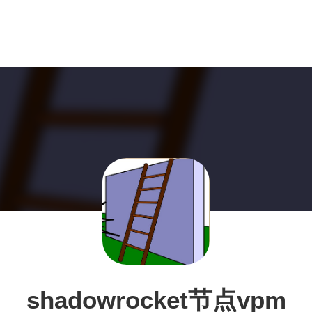
shadowrocket节点vpm