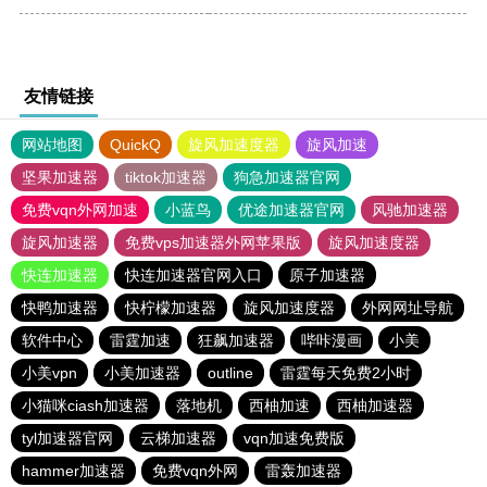
友情链接
网站地图
QuickQ
旋风加速度器
旋风加速
坚果加速器
tiktok加速器
狗急加速器官网
免费vqn外网加速
小蓝鸟
优途加速器官网
风驰加速器
旋风加速器
免费vps加速器外网苹果版
旋风加速度器
快连加速器
快连加速器官网入口
原子加速器
快鸭加速器
快柠檬加速器
旋风加速度器
外网网址导航
软件中心
雷霆加速
狂飙加速器
哔咔漫画
小美
小美vpn
小美加速器
outline
雷霆每天免费2小时
小猫咪ciash加速器
落地机
西柚加速
西柚加速器
tyl加速器官网
云梯加速器
vqn加速免费版
hammer加速器
免费vqn外网
雷轰加速器