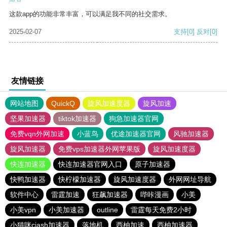
这款app的功能非常丰富，可以满足我不同的社交需求。
2025-02-07
支持
[0]
反对
[0]
友情链接
网站地图
QuickQ
旋风加速度器
旋风加速
坚果加速器
tiktok加速器
狗急加速器官网
免费vqn外网加速
小蓝鸟
优途加速器官网
风驰加速器
旋风加速器
免费vps加速器外网苹果版
旋风加速度器
快连加速器
快连加速器官网入口
原子加速器
快鸭加速器
快柠檬加速器
旋风加速度器
外网网址导航
软件中心
雷霆加速
狂飙加速器
哔咔漫画
小美
小美vpn
小美加速器
outline
雷霆每天免费2小时
小猫咪ciash加速器
落地机
西柚加速
西柚加速器