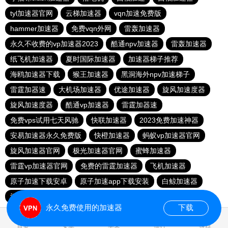
tyl加速器官网
云梯加速器
vqn加速免费版
hammer加速器
免费vqn外网
雷轰加速器
永久不收费的vp加速器2023
酷通npv加速器
雷轰加速器
纸飞机加速器
夏时国际加速器
加速器梯子推荐
海鸥加速器下载
猴王加速器
黑洞海外npv加速梯子
雷霆加器速
大机场加速器
优途加速器
旋风加速度器
旋风加速度器
酷通vp加速器
雷霆加器速
免费vps试用七天风驰
快联加速器
2023免费加速神器
安易加速器永久免费版
快橙加速器
蚂蚁vp加速器官网
旋风加速器官网
极光加速器官网
蜜蜂加速器
雷霆vp加速器官网
免费的雷霆加速器
飞机加速器
原子加速下载安卓
原子加速app下载安装
白鲸加速器
河马加速
一元机场
永久免费使用的加速器
下载
首页
安卓
苹果
排行
推荐