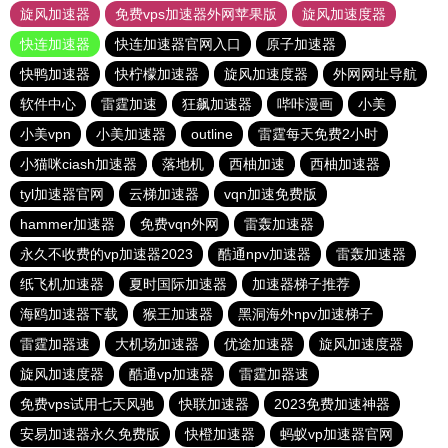
旋风加速器
免费vps加速器外网苹果版
旋风加速度器
快连加速器
快连加速器官网入口
原子加速器
快鸭加速器
快柠檬加速器
旋风加速度器
外网网址导航
软件中心
雷霆加速
狂飙加速器
哔咔漫画
小美
小美vpn
小美加速器
outline
雷霆每天免费2小时
小猫咪ciash加速器
落地机
西柚加速
西柚加速器
tyl加速器官网
云梯加速器
vqn加速免费版
hammer加速器
免费vqn外网
雷轰加速器
永久不收费的vp加速器2023
酷通npv加速器
雷轰加速器
纸飞机加速器
夏时国际加速器
加速器梯子推荐
海鸥加速器下载
猴王加速器
黑洞海外npv加速梯子
雷霆加器速
大机场加速器
优途加速器
旋风加速度器
旋风加速度器
酷通vp加速器
雷霆加器速
免费vps试用七天风驰
快联加速器
2023免费加速神器
安易加速器永久免费版
快橙加速器
蚂蚁vp加速器官网