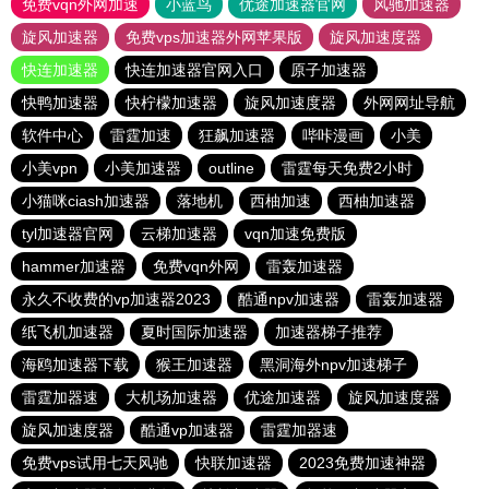
免费vqn外网加速
小蓝鸟
优途加速器官网
风驰加速器
旋风加速器
免费vps加速器外网苹果版
旋风加速度器
快连加速器
快连加速器官网入口
原子加速器
快鸭加速器
快柠檬加速器
旋风加速度器
外网网址导航
软件中心
雷霆加速
狂飙加速器
哔咔漫画
小美
小美vpn
小美加速器
outline
雷霆每天免费2小时
小猫咪ciash加速器
落地机
西柚加速
西柚加速器
tyl加速器官网
云梯加速器
vqn加速免费版
hammer加速器
免费vqn外网
雷轰加速器
永久不收费的vp加速器2023
酷通npv加速器
雷轰加速器
纸飞机加速器
夏时国际加速器
加速器梯子推荐
海鸥加速器下载
猴王加速器
黑洞海外npv加速梯子
雷霆加器速
大机场加速器
优途加速器
旋风加速度器
旋风加速度器
酷通vp加速器
雷霆加器速
免费vps试用七天风驰
快联加速器
2023免费加速神器