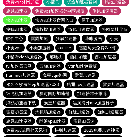
免费vqn外网加速
小蓝鸟
优途加速器官网
风驰加速器
旋风加速器
免费vps加速器外网苹果版
旋风加速度器
快连加速器
快连加速器官网入口
原子加速器
快鸭加速器
快柠檬加速器
旋风加速度器
外网网址导航
软件中心
雷霆加速
狂飙加速器
哔咔漫画
小美
小美vpn
小美加速器
outline
雷霆每天免费2小时
小猫咪ciash加速器
落地机
西柚加速
西柚加速器
tyl加速器官网
云梯加速器
vqn加速免费版
hammer加速器
免费vqn外网
雷轰加速器
永久不收费的vp加速器2023
酷通npv加速器
雷轰加速器
纸飞机加速器
夏时国际加速器
加速器梯子推荐
海鸥加速器下载
猴王加速器
黑洞海外npv加速梯子
雷霆加器速
大机场加速器
优途加速器
旋风加速度器
旋风加速度器
酷通vp加速器
雷霆加器速
免费vps试用七天风驰
快联加速器
2023免费加速神器