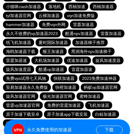
小猫咪ciash加速器
落地机
西柚加速
西柚加速器
tyl加速器官网
云梯加速器
vqn加速免费版
hammer加速器
免费vqn外网
雷轰加速器
永久不收费的vp加速器2023
酷通npv加速器
雷轰加速器
纸飞机加速器
夏时国际加速器
加速器梯子推荐
海鸥加速器下载
猴王加速器
黑洞海外npv加速梯子
雷霆加器速
大机场加速器
优途加速器
旋风加速度器
旋风加速度器
酷通vp加速器
雷霆加器速
免费vps试用七天风驰
快联加速器
2023免费加速神器
安易加速器永久免费版
快橙加速器
蚂蚁vp加速器官网
旋风加速器官网
极光加速器官网
蜜蜂加速器
雷霆vp加速器官网
免费的雷霆加速器
飞机加速器
原子加速下载安卓
原子加速app下载安装
白鲸加速器
河马加速
一元机场
永久免费使用的加速器
下载