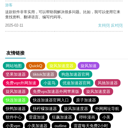
游客
这款软件非常实用，可以帮助我解决很多问题。比如，我可以使用它来
查找资料、翻译语言、编写代码等。
2025-02-11
支持
[0]
反对
[0]
友情链接
网站地图
QuickQ
旋风加速度器
旋风加速
坚果加速器
tiktok加速器
狗急加速器官网
免费vqn外网加速
小蓝鸟
优途加速器官网
风驰加速器
旋风加速器
免费vps加速器外网苹果版
旋风加速度器
快连加速器
快连加速器官网入口
原子加速器
快鸭加速器
快柠檬加速器
旋风加速度器
外网网址导航
软件中心
雷霆加速
狂飙加速器
哔咔漫画
小美
小美vpn
小美加速器
outline
雷霆每天免费2小时