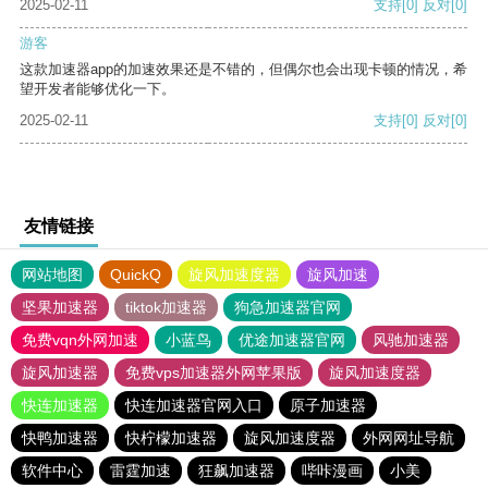
2025-02-11
支持
[0]
反对
[0]
游客
这款加速器app的加速效果还是不错的，但偶尔也会出现卡顿的情况，希
望开发者能够优化一下。
2025-02-11
支持
[0]
反对
[0]
友情链接
网站地图
QuickQ
旋风加速度器
旋风加速
坚果加速器
tiktok加速器
狗急加速器官网
免费vqn外网加速
小蓝鸟
优途加速器官网
风驰加速器
旋风加速器
免费vps加速器外网苹果版
旋风加速度器
快连加速器
快连加速器官网入口
原子加速器
快鸭加速器
快柠檬加速器
旋风加速度器
外网网址导航
软件中心
雷霆加速
狂飙加速器
哔咔漫画
小美