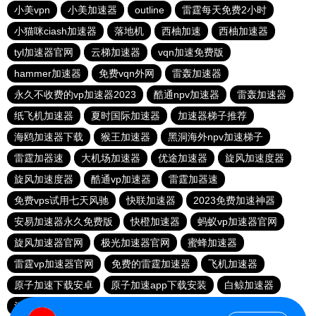
小美vpn
小美加速器
outline
雷霆每天免费2小时
小猫咪ciash加速器
落地机
西柚加速
西柚加速器
tyl加速器官网
云梯加速器
vqn加速免费版
hammer加速器
免费vqn外网
雷轰加速器
永久不收费的vp加速器2023
酷通npv加速器
雷轰加速器
纸飞机加速器
夏时国际加速器
加速器梯子推荐
海鸥加速器下载
猴王加速器
黑洞海外npv加速梯子
雷霆加器速
大机场加速器
优途加速器
旋风加速度器
旋风加速度器
酷通vp加速器
雷霆加器速
免费vps试用七天风驰
快联加速器
2023免费加速神器
安易加速器永久免费版
快橙加速器
蚂蚁vp加速器官网
旋风加速器官网
极光加速器官网
蜜蜂加速器
雷霆vp加速器官网
免费的雷霆加速器
飞机加速器
原子加速下载安卓
原子加速app下载安装
白鲸加速器
河马加速
一元机场