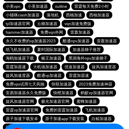
小美vpn
小美加速器
outline
雷霆每天免费2小时
小猫咪ciash加速器
落地机
西柚加速
西柚加速器
tyl加速器官网
云梯加速器
vqn加速免费版
hammer加速器
免费vqn外网
雷轰加速器
永久不收费的vp加速器2023
酷通npv加速器
雷轰加速器
纸飞机加速器
夏时国际加速器
加速器梯子推荐
海鸥加速器下载
猴王加速器
黑洞海外npv加速梯子
雷霆加器速
大机场加速器
优途加速器
旋风加速度器
旋风加速度器
酷通vp加速器
雷霆加器速
免费vps试用七天风驰
快联加速器
2023免费加速神器
安易加速器永久免费版
快橙加速器
蚂蚁vp加速器官网
旋风加速器官网
极光加速器官网
蜜蜂加速器
雷霆vp加速器官网
免费的雷霆加速器
飞机加速器
原子加速下载安卓
原子加速app下载安装
白鲸加速器
河马加速
一元机场