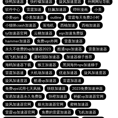
快鸭加速器
快柠檬加速器
旋风加速度器
外网网址导航
软件中心
雷霆加速
狂飙加速器
哔咔漫画
小美
小美vpn
小美加速器
outline
雷霆每天免费2小时
小猫咪ciash加速器
落地机
西柚加速
西柚加速器
tyl加速器官网
云梯加速器
vqn加速免费版
hammer加速器
免费vqn外网
雷轰加速器
永久不收费的vp加速器2023
酷通npv加速器
雷轰加速器
纸飞机加速器
夏时国际加速器
加速器梯子推荐
海鸥加速器下载
猴王加速器
黑洞海外npv加速梯子
雷霆加器速
大机场加速器
优途加速器
旋风加速度器
旋风加速度器
酷通vp加速器
雷霆加器速
免费vps试用七天风驰
快联加速器
2023免费加速神器
安易加速器永久免费版
快橙加速器
蚂蚁vp加速器官网
旋风加速器官网
极光加速器官网
蜜蜂加速器
雷霆vp加速器官网
免费的雷霆加速器
飞机加速器