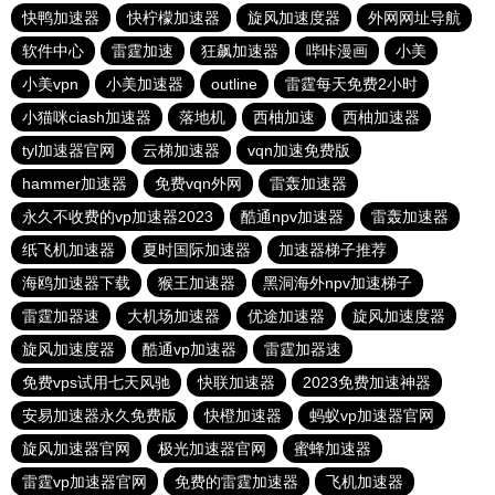
快鸭加速器
快柠檬加速器
旋风加速度器
外网网址导航
软件中心
雷霆加速
狂飙加速器
哔咔漫画
小美
小美vpn
小美加速器
outline
雷霆每天免费2小时
小猫咪ciash加速器
落地机
西柚加速
西柚加速器
tyl加速器官网
云梯加速器
vqn加速免费版
hammer加速器
免费vqn外网
雷轰加速器
永久不收费的vp加速器2023
酷通npv加速器
雷轰加速器
纸飞机加速器
夏时国际加速器
加速器梯子推荐
海鸥加速器下载
猴王加速器
黑洞海外npv加速梯子
雷霆加器速
大机场加速器
优途加速器
旋风加速度器
旋风加速度器
酷通vp加速器
雷霆加器速
免费vps试用七天风驰
快联加速器
2023免费加速神器
安易加速器永久免费版
快橙加速器
蚂蚁vp加速器官网
旋风加速器官网
极光加速器官网
蜜蜂加速器
雷霆vp加速器官网
免费的雷霆加速器
飞机加速器